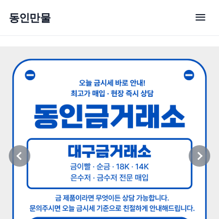
menu
동인만물