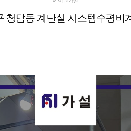
에이원가설
구 청담동 계단실 시스템수평비계