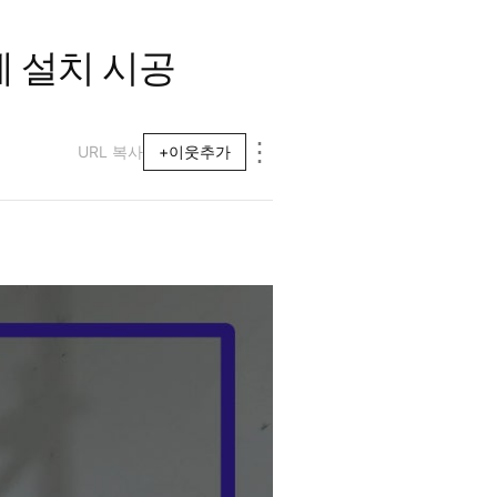
 설치 시공
⋮
URL 복사
+이웃추가