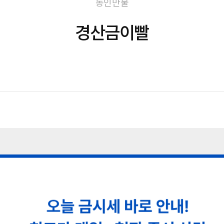
동인만물
경산금이빨