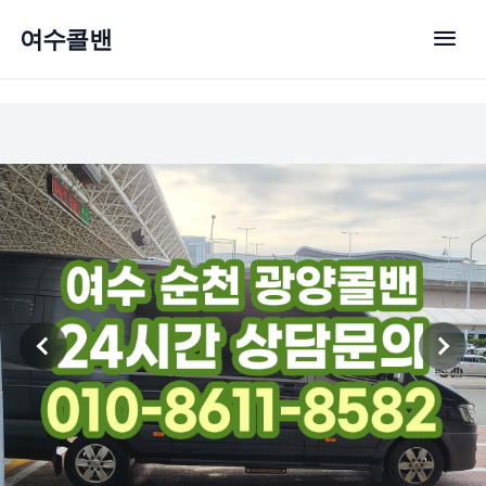
menu
여수콜밴