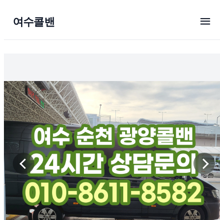
menu
여수콜밴