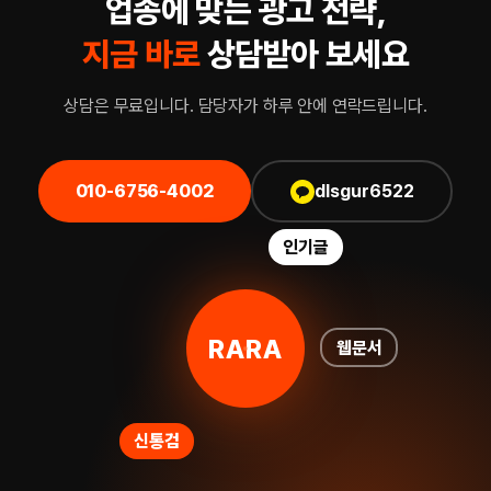
업종에 맞는 광고 전략,
지금 바로
상담받아 보세요
상담은 무료입니다. 담당자가 하루 안에 연락드립니다.
010-6756-4002
dlsgur6522
인기글
RARA
웹문서
신통검